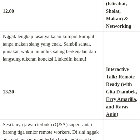
(Istirahat, 
12.00
Sholat, 
Makan) & 
Networking
Nggak lengkap rasanya kalau kumpul-kumpul 
tanpa makan siang yang enak. Sambil santai, 
gunakan waktu ini untuk saling berkenalan dan 
langsung tukeran koneksi LinkedIn kamu!
Interactive 
Talk: Remote 
Ready (with 
13.30
Gita Djambek
, 
Erry Amarilla
, 
and 
Raras 
Anin
)
Sesi tanya jawab terbuka (Q&A) super santai 
bareng tiga senior remote workers. Di sini nggak 
ada pertanyaan yang terlalu basic, nggak ada 